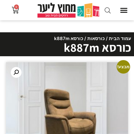
0
עמוד הבית
/
כורסאות
/ כורסא k887m
כורסא k887m
מבצע!