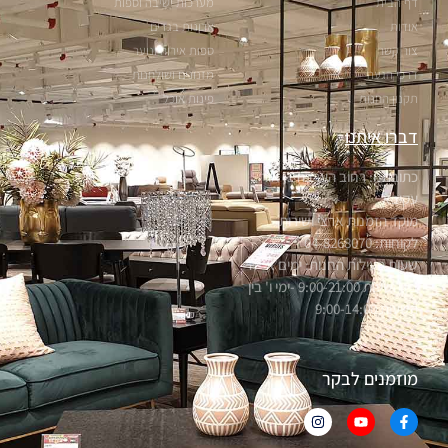
דף הבית
מערכות ישיבה וספות
אודות
ארונות בגדים
צור קשר
ספות אירוח ונוער
דרכי הגעה
מזנונים ושולחנות
תקנון החנות
פינות אוכל
דברו איתנו
כתובתנו: רחוב הערבה 1, אור
עקיבא
מוקד הזמנות ארצי ושירות
לקוחות: 04-8268070
שעות פעילות החנות: ימים א'-ה'
בין השעות 9:00-21:00 -ימי ו' בין
השעות 9:00-14:00
מוזמנים לבקר