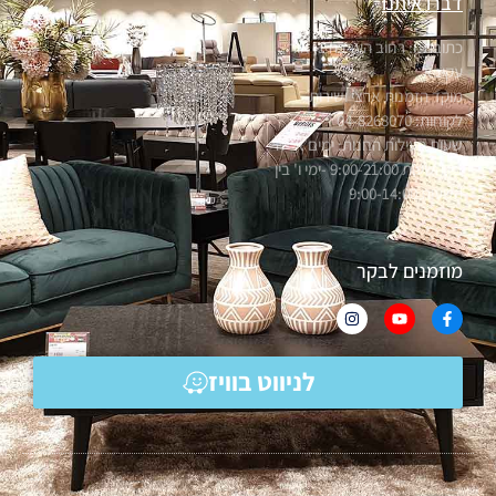
דברו איתנו
כתובתנו: רחוב הערבה 1, אור
עקיבא
מוקד הזמנות ארצי ושירות
לקוחות: 04-8268070
שעות פעילות החנות: ימים א'-ה'
בין השעות 9:00-21:00 -ימי ו' בין
השעות 9:00-14:00
מוזמנים לבקר
לניווט בוויז