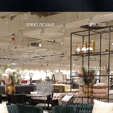
מפת אתר
קטגוריות ראשיות
דף הבית
מערכות ישיבה וספות
אודות
ארונות בגדים
צור קשר
ספות אירוח ונוער
דרכי הגעה
מזנונים ושולחנות
תקנון החנות
פינות אוכל
דברו איתנו
כתובתנו: רחוב הערבה 1, אור
עקיבא
מוקד הזמנות ארצי ושירות
לקוחות: 04-8268070
שעות פעילות החנות: ימים א'-ה'
בין השעות 9:00-21:00 -ימי ו' בין
השעות 9:00-14:00