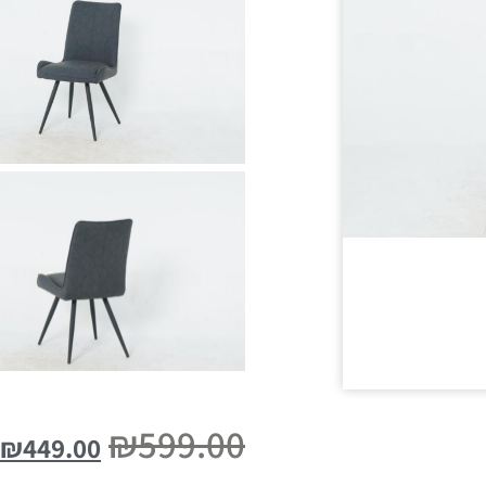
₪
599.00
₪
449.00