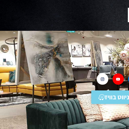
ים לבקר
יווט בוויז