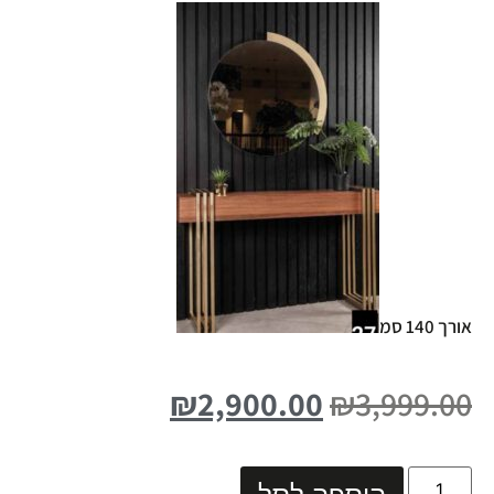
אורך 140 סמ
₪
2,900.00
₪
3,999.00