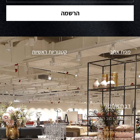
הרשמה
מפת אתר
קטגוריות ראשיות
דף הבית
מערכות ישיבה וספות
אודות
ארונות בגדים
צור קשר
ספות אירוח ונוער
דרכי הגעה
מזנונים ושולחנות
תקנון החנות
פינות אוכל
דברו איתנו
כתובתנו: רחוב הערבה 1, אור
עקיבא
מוקד הזמנות ארצי ושירות
לקוחות: 04-8268070