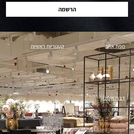
הרשמה
מפת אתר
קטגוריות ראשיות
דף הבית
מערכות ישיבה וספות
אודות
ארונות בגדים
צור קשר
ספות אירוח ונוער
דרכי הגעה
מזנונים ושולחנות
תקנון החנות
פינות אוכל
דברו איתנו
כתובתנו: רחוב הערבה 1, אור
עקיבא
מוקד הזמנות ארצי ושירות
לקוחות: 04-8268070