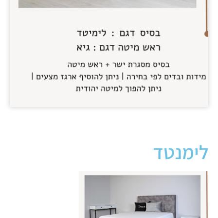
לימנטד