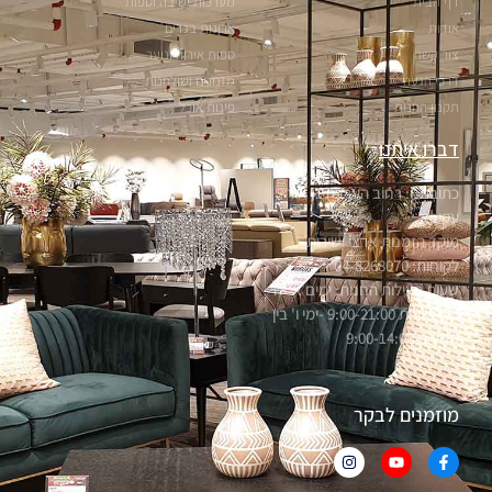
דף הבית
מערכות ישיבה וספות
אודות
ארונות בגדים
צור קשר
ספות אירוח ונוער
דרכי הגעה
מזנונים ושולחנות
תקנון החנות
פינות אוכל
דברו איתנו
כתובתנו: רחוב הערבה 1, אור
עקיבא
מוקד הזמנות ארצי ושירות
לקוחות: 04-8268070
שעות פעילות החנות: ימים א'-ה'
בין השעות 9:00-21:00 -ימי ו' בין
השעות 9:00-14:00
מוזמנים לבקר