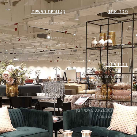
מפת אתר
קטגוריות ראשיות
דף הבית
מערכות ישיבה וספות
אודות
ארונות בגדים
צור קשר
ספות אירוח ונוער
דרכי הגעה
מזנונים ושולחנות
תקנון החנות
פינות אוכל
דברו איתנו
כתובתנו: רחוב הערבה 1, אור
עקיבא
מוקד הזמנות ארצי ושירות
לקוחות: 04-8268070
שעות פעילות החנות: ימים א'-ה'
בין השעות 9:00-21:00 -ימי ו' בין
השעות 9:00-14:00